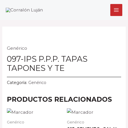
Ir
MAI
al
MEN
contenido
Genérico
097-IPS P.P.P. TAPAS
TAPONES Y TE
Categoría:
Genérico
PRODUCTOS RELACIONADOS
Genérico
Genérico