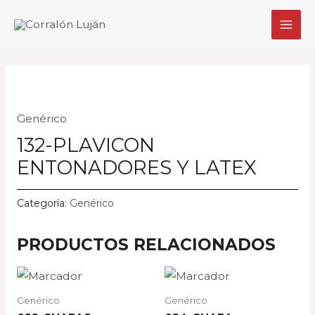
Ir
MAI
al
MEN
contenido
Genérico
132-PLAVICON
ENTONADORES Y LATEX
Categoría:
Genérico
PRODUCTOS RELACIONADOS
Genérico
Genérico