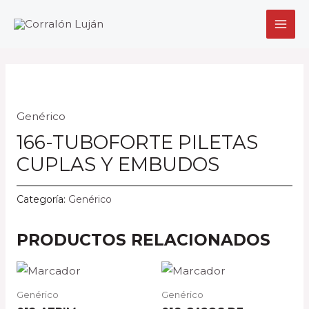
Ir
MAI
al
MEN
contenido
Genérico
166-TUBOFORTE PILETAS
CUPLAS Y EMBUDOS
Categoría:
Genérico
PRODUCTOS RELACIONADOS
Genérico
Genérico