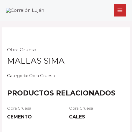
Ir
MAI
al
MEN
contenido
Obra Gruesa
MALLAS SIMA
Categoría:
Obra Gruesa
PRODUCTOS RELACIONADOS
Obra Gruesa
Obra Gruesa
CEMENTO
CALES