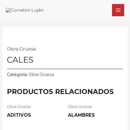
Ir
MAI
al
MEN
contenido
Obra Gruesa
CALES
Categoría:
Obra Gruesa
PRODUCTOS RELACIONADOS
Obra Gruesa
Obra Gruesa
ADITIVOS
ALAMBRES